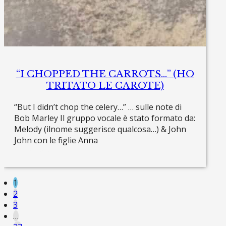
“I CHOPPED THE CARROTS…” (HO
TRITATO LE CAROTE)
“But I didn’t chop the celery…” … sulle note di
Bob Marley Il gruppo vocale è stato formato da:
Melody (ilnome suggerisce qualcosa…) & John
John con le figlie Anna
Read more »
1
2
3
…