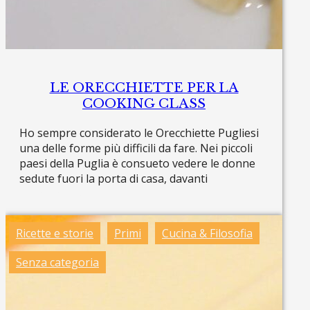
LE ORECCHIETTE PER LA
COOKING CLASS
Ho sempre considerato le Orecchiette Pugliesi
una delle forme più difficili da fare. Nei piccoli
paesi della Puglia è consueto vedere le donne
sedute fuori la porta di casa, davanti
Read more »
Ricette e storie
Primi
Cucina & Filosofia
Senza categoria