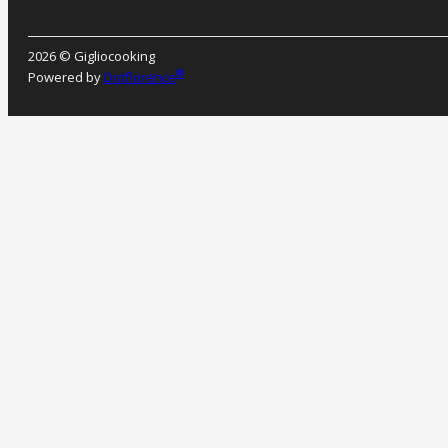
2026 © Gigliocooking
®
Powered by
Dotflorence