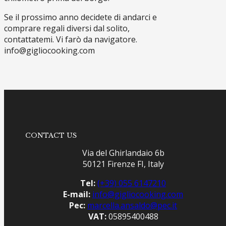
Se il prossimo anno decidete di andarci e
comprare regali diversi dal solito,
contattatemi. Vi farò da navigatore.
info@gigliocooking.com
CONTACT US
Via del Ghirlandaio 6b
50121 Firenze FI, Italy
Tel:
(+39) 055 6147210
E-mail:
info@gigliocooking.com
Pec:
marcella.ansaldo@pec.it
VAT:
05895400488