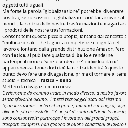
oggetti tutti uguali.
Ma forse la parola “globalizzazione” potrebbe diventare
positiva, se riuscissimo a globalizzare, cioè far arrivare al
mondo, la notizia delle nostre trasformazioni e magari an
i prodotti delle nostre trasformazioni.
Consentitemi questa piccola utopia, lontana dal concetto d
“multinazionale” che fagocita competenze e dignità del
lavoro e lontano dalla grande distribuzione Amazon.Però,
con
fatica
, si può fare qualcosa di
bello
e renderne
partecipe il mondo. Senza perdere ne’ individualità ne’
appartenenza, tenendoci cioè la nostra identità.A questo
punto devo fare una divagazione, prima di tornare al tema
studio + tecnica =
fatica + bello
Metterò la divagazione in corsivo
Ovviamente dovremmo usare in modo diverso, a nostro favore
senza sfavorire alcuno, i mezzi tecnologici usati dal sistema
“globalizzazione” : internet in primis, ma anche il viaggio, oggi
divenuto più accessibile. C’è un po’ di contraddizione in questo,
sono consapevole: purtroppo i lavoratori dei grandi gruppi,
trasporti compresi, non godono di buone condizioni di lavoro i