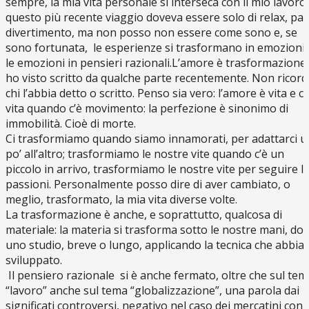
sempre, la mia vita personale si interseca con il mio lavoro:
questo più recente viaggio doveva essere solo di relax, pac
divertimento, ma non posso non essere come sono e, se
sono fortunata, le esperienze si trasformano in emozioni 
le emozioni in pensieri razionali.L’amore è trasformazione,
ho visto scritto da qualche parte recentemente. Non ricor
chi l’abbia detto o scritto. Penso sia vero: l’amore è vita e c’
vita quando c’è movimento: la perfezione è sinonimo di
immobilità. Cioè di morte.
Ci trasformiamo quando siamo innamorati, per adattarci u
po’ all’altro; trasformiamo le nostre vite quando c’è un
piccolo in arrivo, trasformiamo le nostre vite per seguire l
passioni. Personalmente posso dire di aver cambiato, o
meglio, trasformato, la mia vita diverse volte.
La trasformazione è anche, e soprattutto, qualcosa di
materiale: la materia si trasforma sotto le nostre mani, do
uno studio, breve o lungo, applicando la tecnica che abbi
sviluppato.
Il pensiero razionale si è anche fermato, oltre che sul tem
“lavoro” anche sul tema “globalizzazione”, una parola dai
significati controversi, negativo nel caso dei mercatini con g