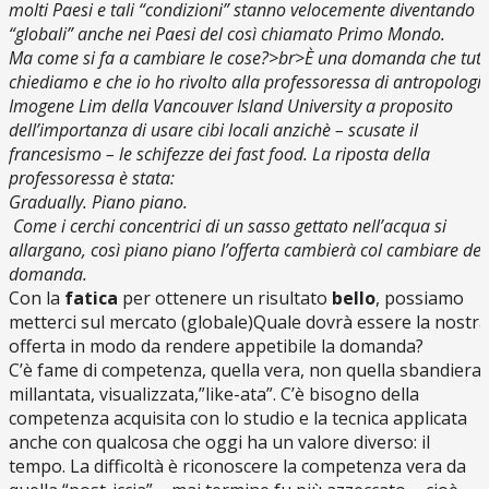
molti Paesi e tali “condizioni” stanno velocemente diventando
“globali” anche nei Paesi del così chiamato Primo Mondo.
Ma come si fa a cambiare le cose?>br>È una domanda che tutti
chiediamo e che io ho rivolto alla professoressa di antropologi
Imogene Lim della Vancouver Island University a proposito
dell’importanza di usare cibi locali anzichè – scusate il
francesismo – le schifezze dei fast food. La riposta della
professoressa è stata:
Gradually. Piano piano.
Come i cerchi concentrici di un sasso gettato nell’acqua si
allargano, così piano piano l’offerta cambierà col cambiare del
domanda.
Con la
fatica
per ottenere un risultato
bello
, possiamo
metterci sul mercato (globale)Quale dovrà essere la nostra
offerta in modo da rendere appetibile la domanda?
C’è fame di competenza, quella vera, non quella sbandierat
millantata, visualizzata,”like-ata”. C’è bisogno della
competenza acquisita con lo studio e la tecnica applicata
anche con qualcosa che oggi ha un valore diverso: il
tempo. La difficoltà è riconoscere la competenza vera da