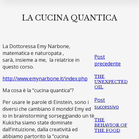
LA CUCINA QUANTICA
La Dottoressa Emy Narbone,
matematica e naturopata ,
Post
sarà, insieme a me, la relatrice in
precedente
questo corso.
THE
http://www.emynarbone.it/index.php
UNEXPECTED
OIL
Ma cosa è la “cucina quantica”?
Post
Per usare le parole di Einstein, sono i
successivo
diversi che cambiano il mondo! Emy ed
io in brainstorming sorseggiando un tè
THE
Kukicha siamo state dominate
BEHAVIOR OF
dall’intuizione, dalla creatività ed
THE FOOD
abbiamo partorito la “cucina