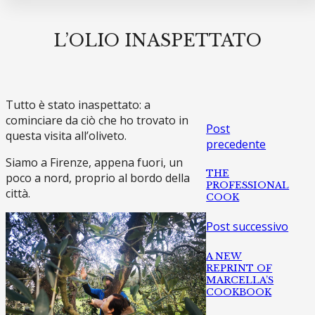
L’OLIO INASPETTATO
Tutto è stato inaspettato: a
cominciare da ciò che ho trovato in
Post
questa visita all’oliveto.
precedente
Siamo a Firenze, appena fuori, un
THE
poco a nord, proprio al bordo della
PROFESSIONAL
città.
COOK
Post successivo
A NEW
REPRINT OF
MARCELLA’S
COOKBOOK