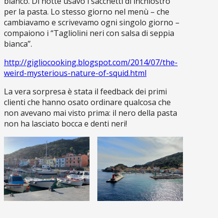
bianco. Di notte usavo i sacchetti di inchiostro
per la pasta. Lo stesso giorno nel menù – che
cambiavamo e scrivevamo ogni singolo giorno –
compaiono i “Tagliolini neri con salsa di seppia
bianca”.
http://gigliocooking.blogspot.com/2014/07/the-
weird-mysterious-nature-of-squid.html
La vera sorpresa è stata il feedback dei primi
clienti che hanno osato ordinare qualcosa che
non avevano mai visto prima: il nero della pasta
non ha lasciato bocca e denti neri!