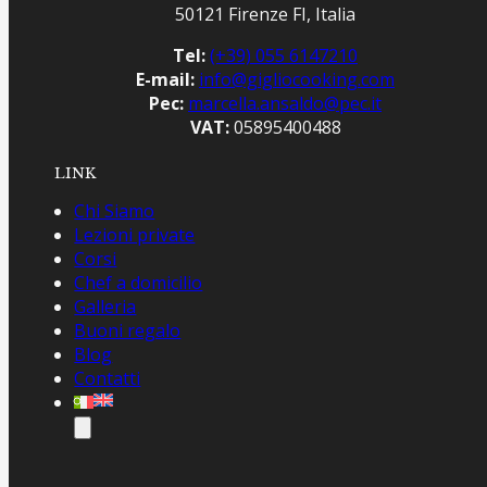
50121 Firenze FI, Italia
Tel:
(+39) 055 6147210
E-mail:
info@gigliocooking.com
Pec:
marcella.ansaldo@pec.it
VAT:
05895400488
LINK
Chi Siamo
Lezioni private
Corsi
Chef a domicilio
Galleria
Buoni regalo
Blog
Contatti