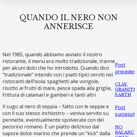
QUANDO IL NERO NON
ANNERISCE
Nel 1985, quando abbiamo avviato il nostro
ristorante, il menu era molto tradizionale, tranne
Post
per alcuni dolci che ho introdotto. Quando dico
preceden
“tradizionale” intendo con i piatti tipici serviti nei
ristoranti dell’isola: spaghetti alle vongole,
CLAY,
risotto ai frutti di mare, pesce spada alla griglia,
GRANITE
frittura di calamari e gamberi e tanti altri.
EARTH
Il sugo al nero di seppia – fatto con le seppie e
Post
con il suo stesso inchiostro – veniva servito su
successiv
pennette, eventualmente spolverate con del
pecorino romano. È un piatto delizioso dal
NO
BALANCE
sapore dolce-marino che prende un “kick” dalla