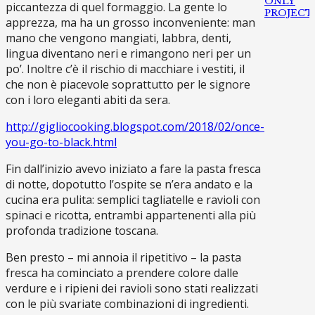
ONLY
piccantezza di quel formaggio. La gente lo
PROJECT
apprezza, ma ha un grosso inconveniente: man
mano che vengono mangiati, labbra, denti,
lingua diventano neri e rimangono neri per un
po’. Inoltre c’è il rischio di macchiare i vestiti, il
che non è piacevole soprattutto per le signore
con i loro eleganti abiti da sera.
http://gigliocooking.blogspot.com/2018/02/once-
you-go-to-black.html
Fin dall’inizio avevo iniziato a fare la pasta fresca
di notte, dopotutto l’ospite se n’era andato e la
cucina era pulita: semplici tagliatelle e ravioli con
spinaci e ricotta, entrambi appartenenti alla più
profonda tradizione toscana.
Ben presto – mi annoia il ripetitivo – la pasta
fresca ha cominciato a prendere colore dalle
verdure e i ripieni dei ravioli sono stati realizzati
con le più svariate combinazioni di ingredienti.