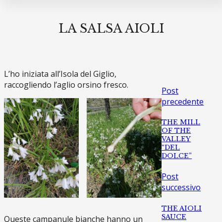
LA SALSA AIOLI
L’ho iniziata all’Isola del Giglio,
raccogliendo l’aglio orsino fresco.
Post
precedente
THE MILL
OF THE
VALLEY
“DEL
DOLCE”
Post
successivo
THE AIOLI
SAUCE
Queste campanule bianche hanno un