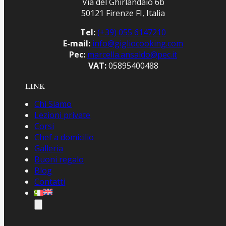
Via del Ghirlandaio 6b
50121 Firenze FI, Italia
Tel:
(+39) 055 6147210
E-mail:
info@gigliocooking.com
Pec:
marcella.ansaldo@pec.it
VAT:
05895400488
LINK
Chi Siamo
Lezioni private
Corsi
Chef a domicilio
Galleria
Buoni regalo
Blog
Contatti