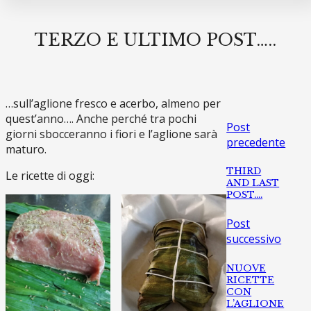
TERZO E ULTIMO POST…..
…sull’aglione fresco e acerbo, almeno per
quest’anno…. Anche perché tra pochi
Post
giorni sbocceranno i fiori e l’aglione sarà
precedente
maturo.
THIRD
Le ricette di oggi:
AND LAST
POST….
Post
successivo
NUOVE
RICETTE
CON
L’AGLIONE