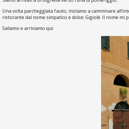
Siamo arrivati a Brisighella verso l’una di pomeriggio.
Una volta parcheggiata l’auto, iniziamo a camminare all’inte
ristorante dal nome simpatico e dolce: Gigiolè. Il nome mi pi
Saliamo e arriviamo qui: