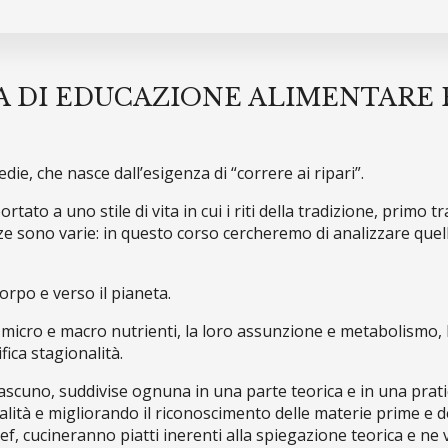
DI EDUCAZIONE ALIMENTARE 
e, che nasce dall’esigenza di “correre ai ripari”.
ato a uno stile di vita in cui i riti della tradizione, primo tr
ze sono varie: in questo corso cercheremo di analizzare quell
orpo e verso il pianeta.
 micro e macro nutrienti, la loro assunzione e metabolismo, la
ifica stagionalità.
ascuno, suddivise ognuna in una parte teorica e in una prati
lità e migliorando il riconoscimento delle materie prime e de
hef, cucineranno piatti inerenti alla spiegazione teorica e ne v