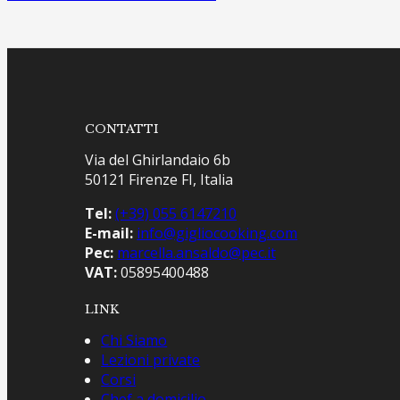
CONTATTI
Via del Ghirlandaio 6b
50121 Firenze FI, Italia
Tel:
(+39) 055 6147210
E-mail:
info@gigliocooking.com
Pec:
marcella.ansaldo@pec.it
VAT:
05895400488
LINK
Chi Siamo
Lezioni private
Corsi
Chef a domicilio