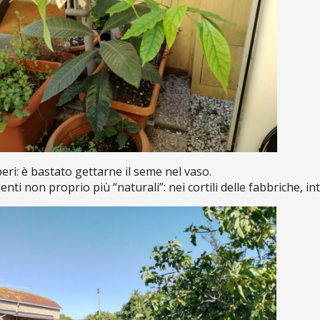
ri: è bastato gettarne il seme nel vaso.
enti non proprio più “naturali”: nei cortili delle fabbriche, i