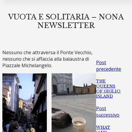
VUOTA E SOLITARIA – NONA
NEWSLETTER
Nessuno che attraversa il Ponte Vecchio,
nessuno che si affaccia alla balaustra di
Post
Piazzale Michelangelo.
precedente
THE
QUEENS
OF GIGLIO
ISLAND
Post
successivo
WHAT