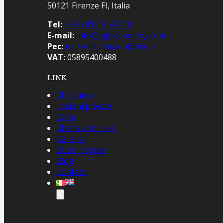
50121 Firenze FI, Italia
Tel:
(+39) 055 6147210
E-mail:
info@gigliocooking.com
Pec:
marcella.ansaldo@pec.it
VAT:
05895400488
LINK
Chi Siamo
Lezioni private
Corsi
Chef a domicilio
Galleria
Buoni regalo
Blog
Contatti