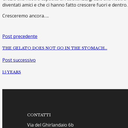
diventati amici e che ci hanno fatto crescere fuori e dentro
Cresceremo ancora…..
Post precedente
THE GELATO DOES NOT GO IN THE STOMACH…
Post successivo
15 YEARS
CONTATTI
Via del Ghirlandaio 6b